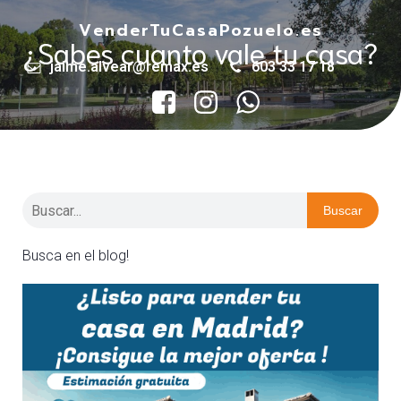
VenderTuCasaPozuelo.es
¿Sabes cuanto vale tu casa?
jaime.alvear@remax.es
603 33 17 18
Buscar
Busca en el blog!