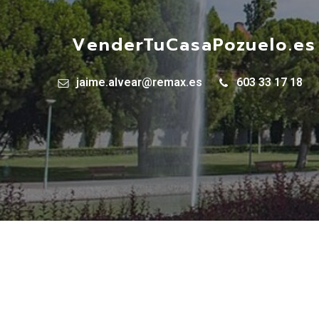
VenderTuCasaPozuelo.es
jaime.alvear@remax.es
603 33 17 18