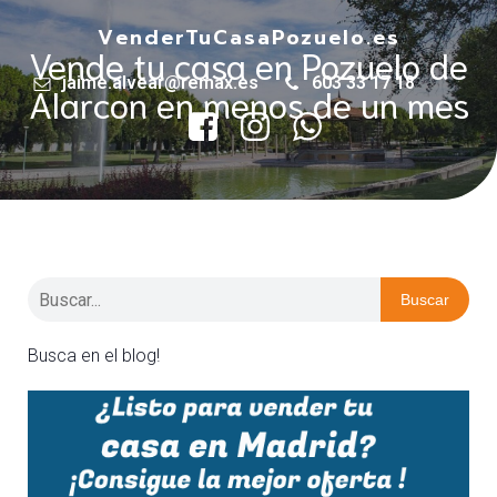
VenderTuCasaPozuelo.es
Vende tu casa en Pozuelo de
jaime.alvear@remax.es
603 33 17 18
Alarcon en menos de un mes
Buscar
Busca en el blog!