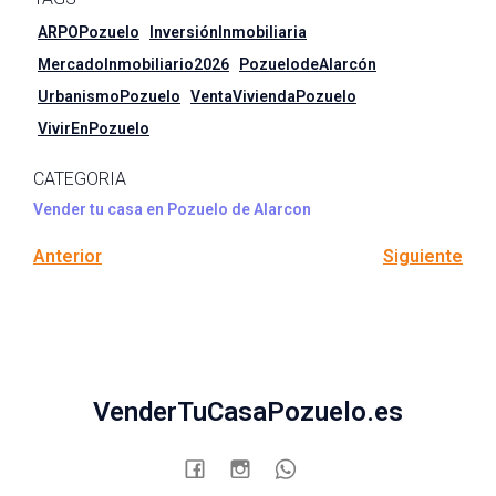
ARPOPozuelo
InversiónInmobiliaria
MercadoInmobiliario2026
PozuelodeAlarcón
UrbanismoPozuelo
VentaViviendaPozuelo
VivirEnPozuelo
CATEGORIA
Vender tu casa en Pozuelo de Alarcon
Anterior
Siguiente
VenderTuCasaPozuelo.es