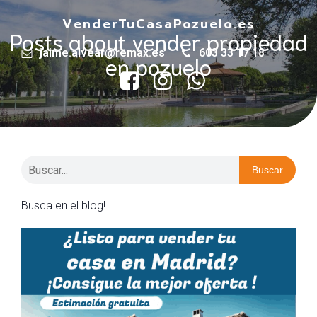
VenderTuCasaPozuelo.es
Posts about vender propiedad
jaime.alvear@remax.es
603 33 17 18
en pozuelo
Buscar
Busca en el blog!