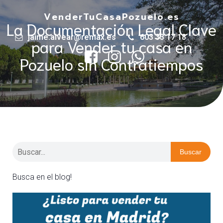
VenderTuCasaPozuelo.es
La Documentación Legal Clave
jaime.alvear@remax.es
603 33 17 18
para Vender tu casa en
Pozuelo sin Contratiempos
Buscar
Busca en el blog!