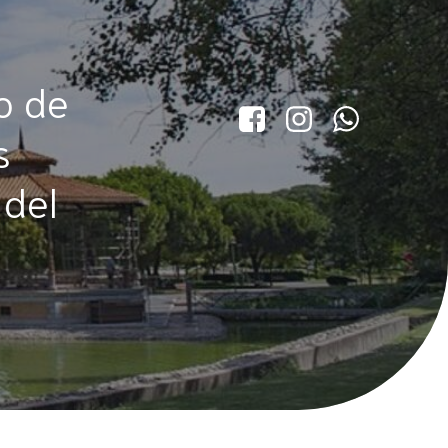
o de
s
 del