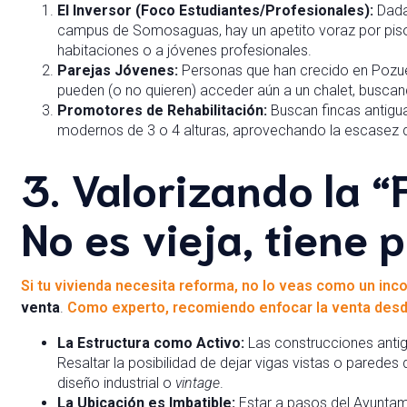
El Inversor (Foco Estudiantes/Profesionales):
Dada
campus de Somosaguas, hay un apetito voraz por pisos 
habitaciones o a jóvenes profesionales.
Parejas Jóvenes:
Personas que han crecido en Pozuel
pueden (o no quieren) acceder aún a un chalet, buscand
Promotores de Rehabilitación:
Buscan fincas antigua
modernos de 3 o 4 alturas, aprovechando la escasez de 
3. Valorizando la “
No es vieja, tiene 
Si tu vivienda necesita reforma, no lo ve
a
s como un inc
venta
.
Como experto, recomiendo enfocar la venta desd
La Estructura como Activo:
Las construcciones antig
Resaltar la posibilidad de dejar vigas vistas o paredes 
diseño industrial o
vintage
.
La Ubicación es Imbatible:
Estar a pasos del Ayuntam