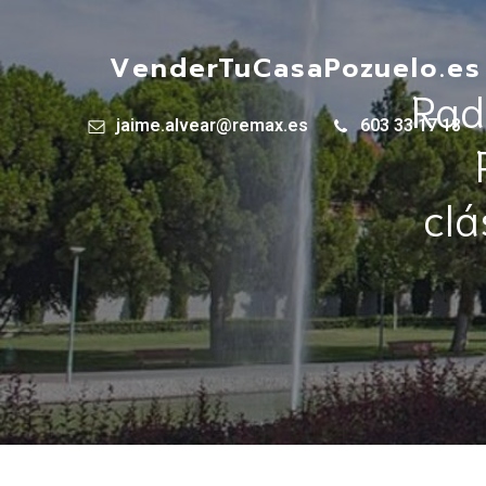
VenderTuCasaPozuelo.es
Rad
jaime.alvear@remax.es
603 33 17 18
clá