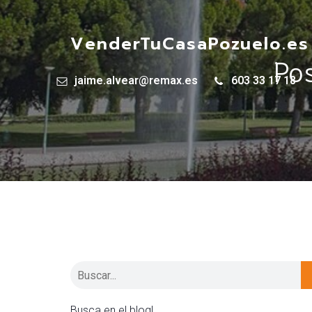
VenderTuCasaPozuelo.es
Po
jaime.alvear@remax.es
603 33 17 18
Busca en el blog!