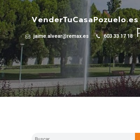
VenderTuCasaPozuelo.es
jaime.alvear@remax.es
603 33 17 18