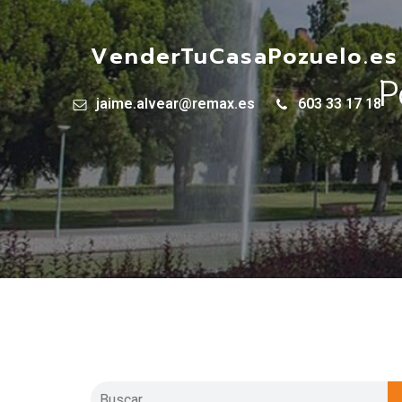
VenderTuCasaPozuelo.es
P
jaime.alvear@remax.es
603 33 17 18