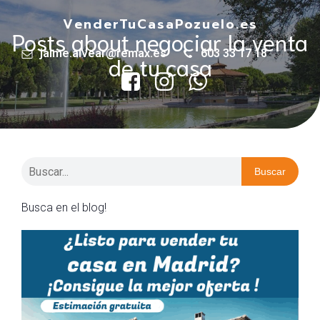
VenderTuCasaPozuelo.es
Posts about negociar la venta
jaime.alvear@remax.es
603 33 17 18
de tu casa
Buscar
Busca en el blog!