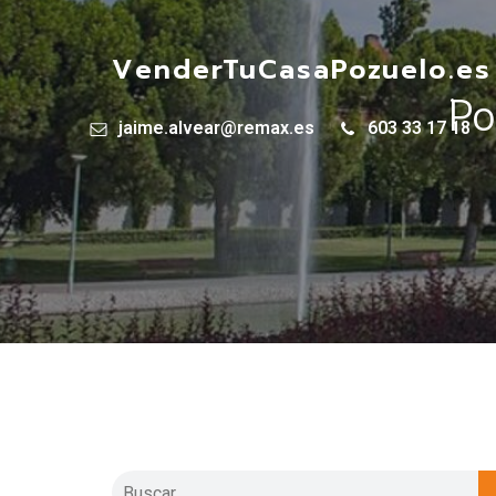
VenderTuCasaPozuelo.es
Po
jaime.alvear@remax.es
603 33 17 18