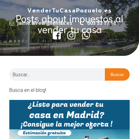
VenderTuCasaPozuelo.es
Posts about impuestos al
jaime.alvear@remax.es
603 33 17 18
vender tu casa
Buscar
Busca en el blog!