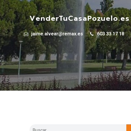
VenderTuCasaPozuelo.es
jaime.alvear@remax.es
603 33 17 18