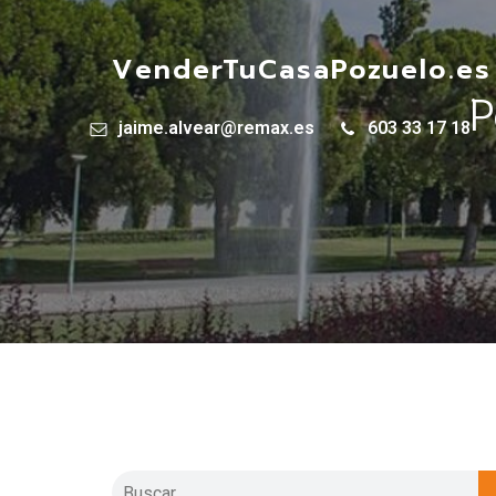
VenderTuCasaPozuelo.es
P
jaime.alvear@remax.es
603 33 17 18