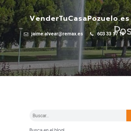
VenderTuCasaPozuelo.es
Pos
jaime.alvear@remax.es
603 33 17 18
Busca en el blog!