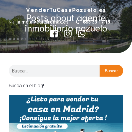
VenderTuCasaPozuelo.es
Posts about agente
jaime.alvear@remax.es
603 33 17 18
inmobiliario pozuelo
Buscar
Busca en el blog!