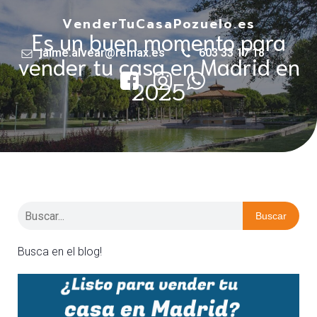
VenderTuCasaPozuelo.es
Es un buen momento para
jaime.alvear@remax.es
603 33 17 18
vender tu casa en Madrid en
2025
Buscar
Busca en el blog!